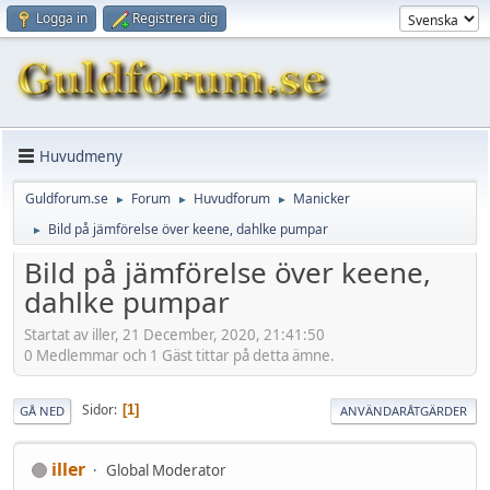
Logga in
Registrera dig
Huvudmeny
Guldforum.se
Forum
Huvudforum
Manicker
►
►
►
Bild på jämförelse över keene, dahlke pumpar
►
Bild på jämförelse över keene,
dahlke pumpar
Startat av iller, 21 December, 2020, 21:41:50
0 Medlemmar och 1 Gäst tittar på detta ämne.
Sidor
1
GÅ NED
ANVÄNDARÅTGÄRDER
iller
Global Moderator