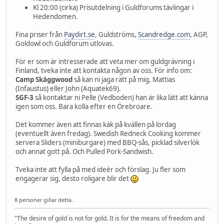
Kl 20:00 (cirka) Prisutdelning i Guldforums tävlingar i
Hedendomen.
Fina priser från
Paydirt.se
, Guldströms,
Scandredge.com
, AGP,
Goldowl och Guldforum utlovas.
För er som är intresserade att veta mer om guldgrävning i
Finland, tveka inte att kontakta någon av oss. För info om:
Camp Skäggwood
så kan ni jaga rätt på mig, Mattias
(Infaustus) eller John (Aquatek69).
SGF-3
så kontaktar ni Pelle (Vedboden) han är lika lätt att känna
igen som oss. Bara kolla efter en Örebroare.
Det kommer även att finnas käk på kvällen på lördag
(eventuellt även fredag). Swedish Redneck Cooking kommer
servera Sliders (miniburgare) med BBQ-sås, picklad silverlök
och annat gott på. Och Pulled Pork-Sandwish.
Tveka inte att fylla på med ideér och förslag. Ju fler som
engagerar sig, desto roligare blir det
8 personer gillar detta.
"The desire of gold is not for gold. It is for the means of freedom and