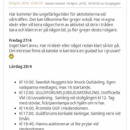
18 April, 2018, 13:56:18
Senast ändrad
: 18 April, 2018, 18:50:02 av Gruvfogden
Här kommer lite ungefärliga tider för aktiviteterna vid
vårträffen. Det kan tillkomma fler grejer också. Har ni egna
ideér eller vill köra någon form av aktivitet så skriv i tråden
bara och kläm in er på någon tid. Ju fler grejer desto roligare.
Fredag 27/4
Inget klart ännu. Har ni ideér eller något redan klart så kör på.
Om intresse finns så kanske vi kan köra en guidad tur i gruvan?
Lördag 28/4
Kl 10:00. Swedish Nuggets kör Knock Outtävling. Egen
vaskpanna medtages, max 16 startande.
Kl 12:00. GULDFORUMS JUBILEUMSTÄVLING. Inofficiella
VM i Gruvvaskning. Samling vid stollgången kl 12. Tag
med stövlar, fick/pannlampa och hjälm om ni har.
Kl 14:00. Årsmöte GGF i Hedendomen.
Kl 17:00. Guldforums korkade tävlingar. Samling nere vid
Emån.
Kl 19:40. Hannu auktionerar ut lite prylar vid
Hedendomen.