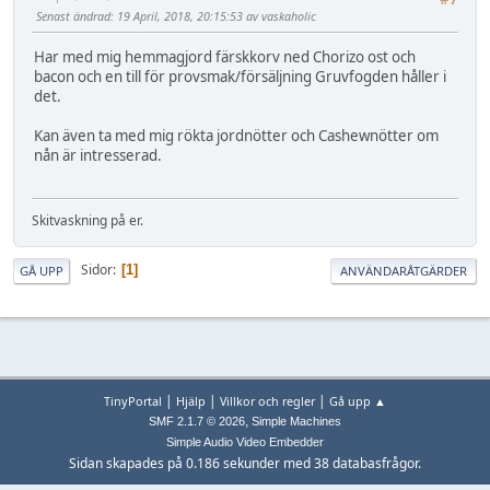
Senast ändrad
: 19 April, 2018, 20:15:53 av vaskaholic
Har med mig hemmagjord färskkorv ned Chorizo ost och
bacon och en till för provsmak/försäljning Gruvfogden håller i
det.
Kan även ta med mig rökta jordnötter och Cashewnötter om
nån är intresserad.
Skitvaskning på er.
Sidor
1
GÅ UPP
ANVÄNDARÅTGÄRDER
|
|
|
TinyPortal
Hjälp
Villkor och regler
Gå upp ▲
,
SMF 2.1.7 © 2026
Simple Machines
Simple Audio Video Embedder
Sidan skapades på 0.186 sekunder med 38 databasfrågor.