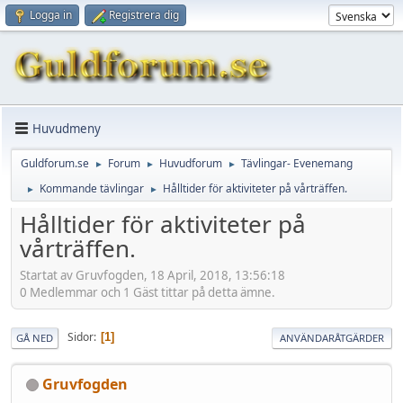
Logga in
Registrera dig
Huvudmeny
Guldforum.se
Forum
Huvudforum
Tävlingar- Evenemang
►
►
►
Kommande tävlingar
Hålltider för aktiviteter på vårträffen.
►
►
Hålltider för aktiviteter på
vårträffen.
Startat av Gruvfogden, 18 April, 2018, 13:56:18
0 Medlemmar och 1 Gäst tittar på detta ämne.
Sidor
1
GÅ NED
ANVÄNDARÅTGÄRDER
Gruvfogden