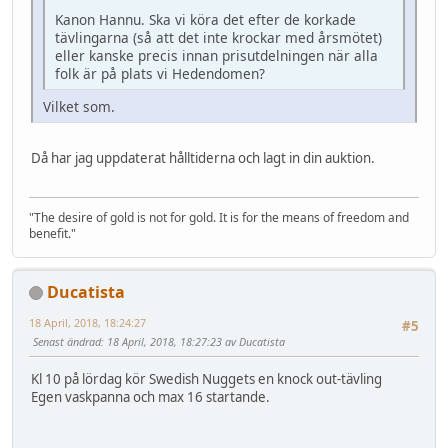
Kanon Hannu. Ska vi köra det efter de korkade
tävlingarna (så att det inte krockar med årsmötet)
eller kanske precis innan prisutdelningen när alla
folk är på plats vi Hedendomen?
Vilket som.
Då har jag uppdaterat hålltiderna och lagt in din auktion.
"The desire of gold is not for gold. It is for the means of freedom and
benefit."
Ducatista
18 April, 2018, 18:24:27
#5
Senast ändrad
: 18 April, 2018, 18:27:23 av Ducatista
Kl 10 på lördag kör Swedish Nuggets en knock out-tävling
Egen vaskpanna och max 16 startande.