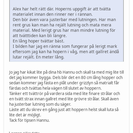
Alex har helt rätt där. Hoperns uppgift är att tvätta
materialet innan den rinner ner i rännan.
Den bör även vara justerbar med lutningen. Har man
rent grus kan man ha rejält lutning och mata mera
material. Med lerigt grus har man mindre lutning för
att tvätttiden kan bli längre.
En lång hoper tvättar bäst.
I bilden har jag en ränna som fungerar på lerigt mark
eftersom jag kan ha hopern i våg, men att gallret ändå
lutar rejält. En meter lång.
Jo jag har kikat lite på dina hb Hannu och skall ta med mig lite till
det jag kommer bygga. Dels blir det en 80 cm lång hopper och
sedan kommer jag fästa en plåt under grizzlyn så matrialt får
färdas och tvättas hela vägen till slutet av hoppern.
Tänker ett tvättrör på vardera sida med lite finare strålar och
en tvätt strax innan gallret med lite grövre strålar. Skall även
ha justerbar lutning som du säger.
Läste att du skrev en gång just att hoppern helst skall luta så
lite det är möjligt.
Tack för tipsen Hannu.
1 person gillar detta.