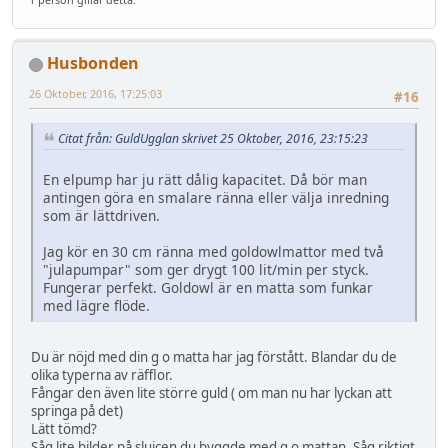
Husbonden
26 Oktober, 2016, 17:25:03
#16
Citat från: GuldUgglan skrivet 25 Oktober, 2016, 23:15:23
En elpump har ju rätt dålig kapacitet. Då bör man
antingen göra en smalare ränna eller välja inredning
som är lättdriven.
Jag kör en 30 cm ränna med goldowlmattor med två
"julapumpar" som ger drygt 100 lit/min per styck.
Fungerar perfekt. Goldowl är en matta som funkar
med lägre flöde.
Du är nöjd med din g o matta har jag förstått. Blandar du de
olika typerna av räfflor.
Fångar den även lite större guld ( om man nu har lyckan att
springa på det)
Lätt tömd?
Såg lite bilder på sluicen du byggde med g o mattan. Såg riktigt