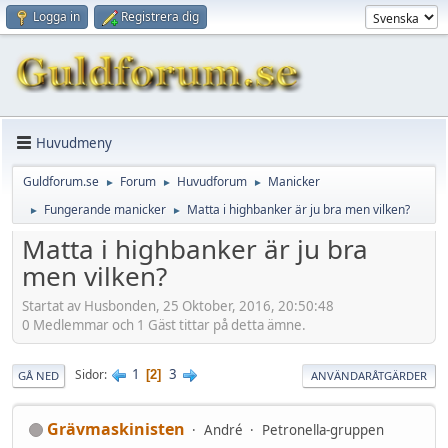
Logga in
Registrera dig
Huvudmeny
Guldforum.se
Forum
Huvudforum
Manicker
►
►
►
Fungerande manicker
Matta i highbanker är ju bra men vilken?
►
►
Matta i highbanker är ju bra
men vilken?
Startat av Husbonden, 25 Oktober, 2016, 20:50:48
0 Medlemmar och 1 Gäst tittar på detta ämne.
1
3
Sidor
2
GÅ NED
ANVÄNDARÅTGÄRDER
Grävmaskinisten
André
Petronella-gruppen