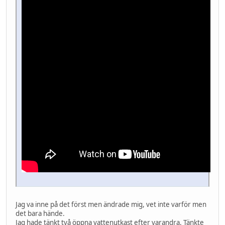
Jag va inne på det först men ändrade mig, vet inte varför men
det bara hände.
Jag hade tänkt två öppna vattenutkast efter varandra. Tänkte