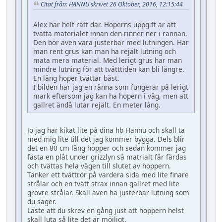
Citat från: HANNU skrivet 26 Oktober, 2016, 12:15:44
Alex har helt rätt där. Hoperns uppgift är att
tvätta materialet innan den rinner ner i rännan.
Den bör även vara justerbar med lutningen. Har
man rent grus kan man ha rejält lutning och
mata mera material. Med lerigt grus har man
mindre lutning för att tvätttiden kan bli längre.
En lång hoper tvättar bäst.
I bilden har jag en ränna som fungerar på lerigt
mark eftersom jag kan ha hopern i våg, men att
gallret ändå lutar rejält. En meter lång.
Jo jag har kikat lite på dina hb Hannu och skall ta
med mig lite till det jag kommer bygga. Dels blir
det en 80 cm lång hopper och sedan kommer jag
fästa en plåt under grizzlyn så matrialt får färdas
och tvättas hela vägen till slutet av hoppern.
Tänker ett tvättrör på vardera sida med lite finare
strålar och en tvätt strax innan gallret med lite
grövre strålar. Skall även ha justerbar lutning som
du säger.
Läste att du skrev en gång just att hoppern helst
skall luta så lite det är möjligt.