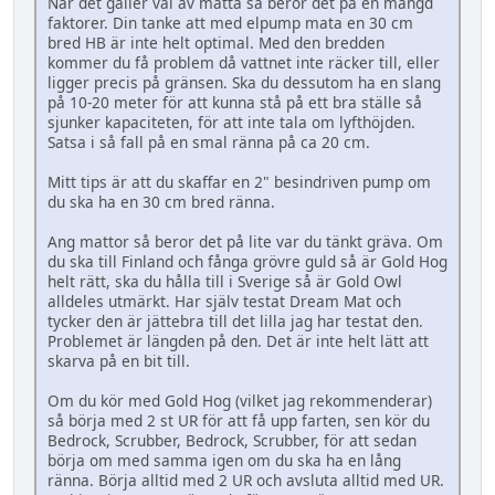
När det gäller val av matta så beror det på en mängd
faktorer. Din tanke att med elpump mata en 30 cm
bred HB är inte helt optimal. Med den bredden
kommer du få problem då vattnet inte räcker till, eller
ligger precis på gränsen. Ska du dessutom ha en slang
på 10-20 meter för att kunna stå på ett bra ställe så
sjunker kapaciteten, för att inte tala om lyfthöjden.
Satsa i så fall på en smal ränna på ca 20 cm.
Mitt tips är att du skaffar en 2" besindriven pump om
du ska ha en 30 cm bred ränna.
Ang mattor så beror det på lite var du tänkt gräva. Om
du ska till Finland och fånga grövre guld så är Gold Hog
helt rätt, ska du hålla till i Sverige så är Gold Owl
alldeles utmärkt. Har själv testat Dream Mat och
tycker den är jättebra till det lilla jag har testat den.
Problemet är längden på den. Det är inte helt lätt att
skarva på en bit till.
Om du kör med Gold Hog (vilket jag rekommenderar)
så börja med 2 st UR för att få upp farten, sen kör du
Bedrock, Scrubber, Bedrock, Scrubber, för att sedan
börja om med samma igen om du ska ha en lång
ränna. Börja alltid med 2 UR och avsluta alltid med UR.