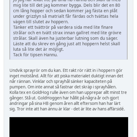
mig lite till det jag kommer bygga. Dels blir det en 80
cm lång hopper och sedan kommer jag fästa en plåt
under grizzlyn så matrialt får färdas och tvättas hela
vägen till slutet av hoppern.
Tänker ett tvättrör på vardera sida med lite finare
strålar och en tvätt strax innan gallret med lite grövre
strålar. Skall även ha justerbar lutning som du säger.
Läste att du skrev en gång just att hoppern helst skall
luta så lite det är möjligt.
Tack för tipsen Hannu.
Undvik sprayrör om du kan. Ett rakt rör rätt in i hoppern gör
inget motstånd. Allt för att piska materialet duktigt innan det
når rännan. Vinklar och sprayhål sänker kapaciteten på
pumpen. Om inte annat så fastnar det skräp i sprayhålen.
Kolla tex en GoldHog rulle även om han upprepar allt minst tre
gånger. Stå ut. GoldHoggen har hållit på några år och gjort
ändringar på sina HB genom åren allt eftersom han har lärt
sig. Tror inte att han ännu är klar - det är lite av hans affärsidé.