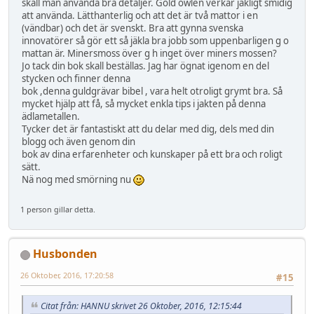
skall man använda bra detaljer. Gold owlen verkar jäkligt smidig
att använda. Lätthanterlig och att det är två mattor i en
(vändbar) och det är svenskt. Bra att gynna svenska
innovatörer så gör ett så jäkla bra jobb som uppenbarligen g o
mattan är. Minersmoss över g h inget över miners mossen?
Jo tack din bok skall beställas. Jag har ögnat igenom en del
stycken och finner denna
bok ,denna guldgrävar bibel , vara helt otroligt grymt bra. Så
mycket hjälp att få, så mycket enkla tips i jakten på denna
ädlametallen.
Tycker det är fantastiskt att du delar med dig, dels med din
blogg och även genom din
bok av dina erfarenheter och kunskaper på ett bra och roligt
sätt.
Nä nog med smörning nu
1 person gillar detta.
Husbonden
26 Oktober, 2016, 17:20:58
#15
Citat från: HANNU skrivet 26 Oktober, 2016, 12:15:44