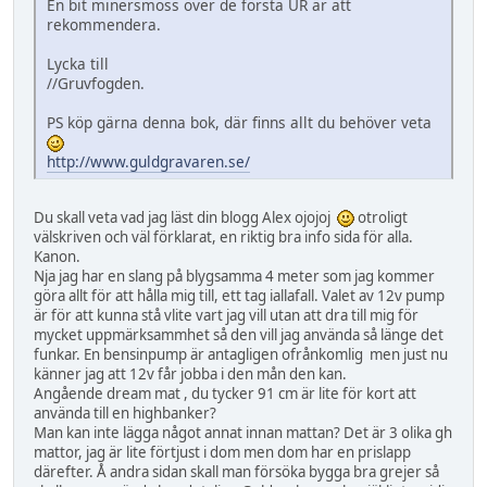
En bit minersmoss över de första UR är att
rekommendera.
Lycka till
//Gruvfogden.
PS köp gärna denna bok, där finns allt du behöver veta
http://www.guldgravaren.se/
Du skall veta vad jag läst din blogg Alex ojojoj
otroligt
välskriven och väl förklarat, en riktig bra info sida för alla.
Kanon.
Nja jag har en slang på blygsamma 4 meter som jag kommer
göra allt för att hålla mig till, ett tag iallafall. Valet av 12v pump
är för att kunna stå vlite vart jag vill utan att dra till mig för
mycket uppmärksammhet så den vill jag använda så länge det
funkar. En bensinpump är antagligen ofrånkomlig men just nu
känner jag att 12v får jobba i den mån den kan.
Angående dream mat , du tycker 91 cm är lite för kort att
använda till en highbanker?
Man kan inte lägga något annat innan mattan? Det är 3 olika gh
mattor, jag är lite förtjust i dom men dom har en prislapp
därefter. Å andra sidan skall man försöka bygga bra grejer så