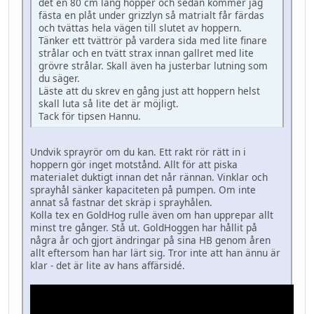
det en 80 cm lång hopper och sedan kommer jag
fästa en plåt under grizzlyn så matrialt får färdas
och tvättas hela vägen till slutet av hoppern.
Tänker ett tvättrör på vardera sida med lite finare
strålar och en tvätt strax innan gallret med lite
grövre strålar. Skall även ha justerbar lutning som
du säger.
Läste att du skrev en gång just att hoppern helst
skall luta så lite det är möjligt.
Tack för tipsen Hannu.
Undvik sprayrör om du kan. Ett rakt rör rätt in i
hoppern gör inget motstånd. Allt för att piska
materialet duktigt innan det når rännan. Vinklar och
sprayhål sänker kapaciteten på pumpen. Om inte
annat så fastnar det skräp i sprayhålen.
Kolla tex en GoldHog rulle även om han upprepar allt
minst tre gånger. Stå ut. GoldHoggen har hållit på
några år och gjort ändringar på sina HB genom åren
allt eftersom han har lärt sig. Tror inte att han ännu är
klar - det är lite av hans affärsidé.