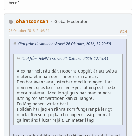
benefit."
johanssonsan
Global Moderator
26 Oktober, 2016, 21:06:24
#24
Citat från: Husbonden skrivet 26 Oktober, 2016, 17:20:58
Citat från: HANNU skrivet 26 Oktober, 2016, 12:15:44
Alex har helt rätt där. Hoperns uppgift är att tvätta
materialet innan den rinner ner i rännan.
Den bör även vara justerbar med lutningen. Har
man rent grus kan man ha rejält lutning och mata
mera material. Med lerigt grus har man mindre
lutning för att tvätttiden kan bli längre.
En lång hoper tvättar bäst.
I bilden har jag en ränna som fungerar på lerigt
mark eftersom jag kan ha hopern i våg, men att
gallret ändå lutar rejält. En meter lång.
Jo jag har kikat lite på dina hb Hannu och skall ta med