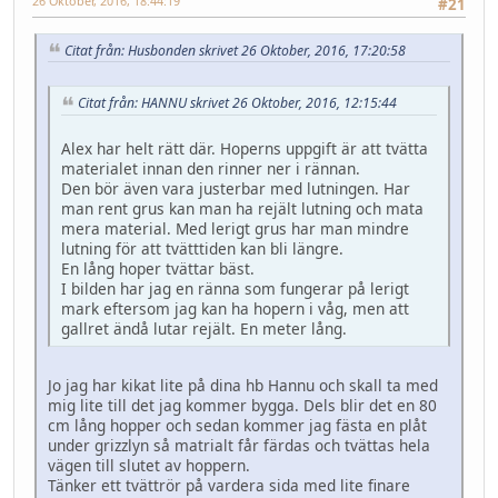
26 Oktober, 2016, 18:44:19
#21
Citat från: Husbonden skrivet 26 Oktober, 2016, 17:20:58
Citat från: HANNU skrivet 26 Oktober, 2016, 12:15:44
Alex har helt rätt där. Hoperns uppgift är att tvätta
materialet innan den rinner ner i rännan.
Den bör även vara justerbar med lutningen. Har
man rent grus kan man ha rejält lutning och mata
mera material. Med lerigt grus har man mindre
lutning för att tvätttiden kan bli längre.
En lång hoper tvättar bäst.
I bilden har jag en ränna som fungerar på lerigt
mark eftersom jag kan ha hopern i våg, men att
gallret ändå lutar rejält. En meter lång.
Jo jag har kikat lite på dina hb Hannu och skall ta med
mig lite till det jag kommer bygga. Dels blir det en 80
cm lång hopper och sedan kommer jag fästa en plåt
under grizzlyn så matrialt får färdas och tvättas hela
vägen till slutet av hoppern.
Tänker ett tvättrör på vardera sida med lite finare