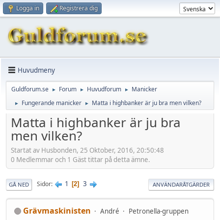
Logga in
Registrera dig
Huvudmeny
Guldforum.se
Forum
Huvudforum
Manicker
►
►
►
Fungerande manicker
Matta i highbanker är ju bra men vilken?
►
►
Matta i highbanker är ju bra
men vilken?
Startat av Husbonden, 25 Oktober, 2016, 20:50:48
0 Medlemmar och 1 Gäst tittar på detta ämne.
1
3
Sidor
2
GÅ NED
ANVÄNDARÅTGÄRDER
Grävmaskinisten
André
Petronella-gruppen