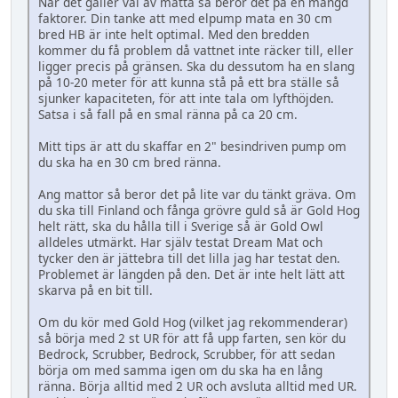
När det gäller val av matta så beror det på en mängd
faktorer. Din tanke att med elpump mata en 30 cm
bred HB är inte helt optimal. Med den bredden
kommer du få problem då vattnet inte räcker till, eller
ligger precis på gränsen. Ska du dessutom ha en slang
på 10-20 meter för att kunna stå på ett bra ställe så
sjunker kapaciteten, för att inte tala om lyfthöjden.
Satsa i så fall på en smal ränna på ca 20 cm.
Mitt tips är att du skaffar en 2" besindriven pump om
du ska ha en 30 cm bred ränna.
Ang mattor så beror det på lite var du tänkt gräva. Om
du ska till Finland och fånga grövre guld så är Gold Hog
helt rätt, ska du hålla till i Sverige så är Gold Owl
alldeles utmärkt. Har själv testat Dream Mat och
tycker den är jättebra till det lilla jag har testat den.
Problemet är längden på den. Det är inte helt lätt att
skarva på en bit till.
Om du kör med Gold Hog (vilket jag rekommenderar)
så börja med 2 st UR för att få upp farten, sen kör du
Bedrock, Scrubber, Bedrock, Scrubber, för att sedan
börja om med samma igen om du ska ha en lång
ränna. Börja alltid med 2 UR och avsluta alltid med UR.