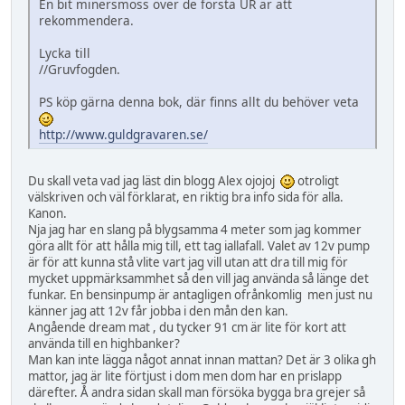
En bit minersmoss över de första UR är att
rekommendera.
Lycka till
//Gruvfogden.
PS köp gärna denna bok, där finns allt du behöver veta
http://www.guldgravaren.se/
Du skall veta vad jag läst din blogg Alex ojojoj
otroligt
välskriven och väl förklarat, en riktig bra info sida för alla.
Kanon.
Nja jag har en slang på blygsamma 4 meter som jag kommer
göra allt för att hålla mig till, ett tag iallafall. Valet av 12v pump
är för att kunna stå vlite vart jag vill utan att dra till mig för
mycket uppmärksammhet så den vill jag använda så länge det
funkar. En bensinpump är antagligen ofrånkomlig men just nu
känner jag att 12v får jobba i den mån den kan.
Angående dream mat , du tycker 91 cm är lite för kort att
använda till en highbanker?
Man kan inte lägga något annat innan mattan? Det är 3 olika gh
mattor, jag är lite förtjust i dom men dom har en prislapp
därefter. Å andra sidan skall man försöka bygga bra grejer så