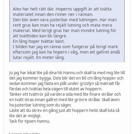
Alex har helt rätt där. Hoperns uppgift är att tvätta
materialet innan den rinner ner i rännan.
Den bör även vara justerbar med lutningen. Har man
rent grus kan man ha rejält lutning och mata mera
material. Med lerigt grus har man mindre lutning för
att tvätttiden kan bli längre.
En lång hoper tvättar bäst.
I bilden har jag en ränna som fungerar på lerigt mark
eftersom jag kan ha hopern i våg, men att gallret ändå
lutar rejält. En meter lång.
Jo jag har kikat lite på dina hb Hannu och skall ta med mig lite till
det jag kommer bygga. Dels blir det en 80 cm lång hopper och
sedan kommer jag fästa en plåt under grizzlyn så matrialt får
färdas och tvättas hela vägen till slutet av hoppern.
Tänker ett tvättrör på vardera sida med lite finare strålar och
en tvätt strax innan gallret med lite grövre strålar. Skall även
ha justerbar lutning som du säger.
Läste att du skrev en gång just att hoppern helst skall luta så
lite det är möjligt.
Tack för tipsen Hannu.
1 person gillar detta.