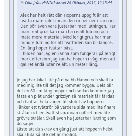
Citat från: HANNU skrivet 26 Oktober, 2016, 12:15:44
Alex har helt rätt där. Hoperns uppgift är att
tvätta materialet innan den rinner ner i rännan.
Den bör även vara justerbar med lutningen. Har
man rent grus kan man ha rejält lutning och
mata mera material. Med lerigt grus har man
mindre lutning för att tvätttiden kan bli längre.
En lång hoper tvättar bäst.
I bilden har jag en ränna som fungerar på lerigt
mark eftersom jag kan ha hopern i våg, men att
gallret ändå lutar rejält. En meter lång.
Jo jag har kikat lite på dina hb Hannu och skall ta
med mig lite till det jag kommer bygga. Dels blir
det en 80 cm lång hopper och sedan kommer jag
fästa en plåt under grizzlyn så matrialt får färdas
och tvättas hela vägen till slutet av hoppern.
Tänker ett tvättrör på vardera sida med lite finare
strålar och en tvätt strax innan gallret med lite
grövre strålar. Skall även ha justerbar lutning som
du säger.
Läste att du skrev en gång just att hoppern helst
skall luta så lite det är möjligt.