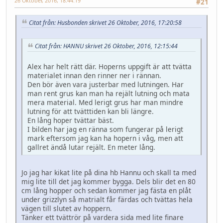
26 Oktober, 2016, 18:44:19
#21
Citat från: Husbonden skrivet 26 Oktober, 2016, 17:20:58
Citat från: HANNU skrivet 26 Oktober, 2016, 12:15:44
Alex har helt rätt där. Hoperns uppgift är att tvätta
materialet innan den rinner ner i rännan.
Den bör även vara justerbar med lutningen. Har
man rent grus kan man ha rejält lutning och mata
mera material. Med lerigt grus har man mindre
lutning för att tvätttiden kan bli längre.
En lång hoper tvättar bäst.
I bilden har jag en ränna som fungerar på lerigt
mark eftersom jag kan ha hopern i våg, men att
gallret ändå lutar rejält. En meter lång.
Jo jag har kikat lite på dina hb Hannu och skall ta med
mig lite till det jag kommer bygga. Dels blir det en 80
cm lång hopper och sedan kommer jag fästa en plåt
under grizzlyn så matrialt får färdas och tvättas hela
vägen till slutet av hoppern.
Tänker ett tvättrör på vardera sida med lite finare