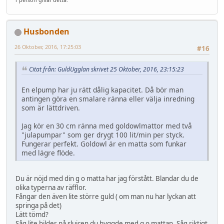
Husbonden
26 Oktober, 2016, 17:25:03
#16
Citat från: GuldUgglan skrivet 25 Oktober, 2016, 23:15:23
En elpump har ju rätt dålig kapacitet. Då bör man
antingen göra en smalare ränna eller välja inredning
som är lättdriven.
Jag kör en 30 cm ränna med goldowlmattor med två
"julapumpar" som ger drygt 100 lit/min per styck.
Fungerar perfekt. Goldowl är en matta som funkar
med lägre flöde.
Du är nöjd med din g o matta har jag förstått. Blandar du de
olika typerna av räfflor.
Fångar den även lite större guld ( om man nu har lyckan att
springa på det)
Lätt tömd?
Såg lite bilder på sluicen du byggde med g o mattan. Såg riktigt