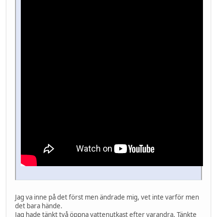
Jag va inne på det först men ändrade mig, vet inte varför men
det bara hände.
Jag hade tänkt två öppna vattenutkast efter varandra. Tänkte