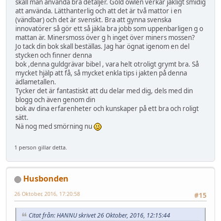
skall man använda bra detaljer. Gold owlen verkar jäkligt smidig
att använda. Lätthanterlig och att det är två mattor i en
(vändbar) och det är svenskt. Bra att gynna svenska
innovatörer så gör ett så jäkla bra jobb som uppenbarligen g o
mattan är. Minersmoss över g h inget över miners mossen?
Jo tack din bok skall beställas. Jag har ögnat igenom en del
stycken och finner denna
bok ,denna guldgrävar bibel , vara helt otroligt grymt bra. Så
mycket hjälp att få, så mycket enkla tips i jakten på denna
ädlametallen.
Tycker det är fantastiskt att du delar med dig, dels med din
blogg och även genom din
bok av dina erfarenheter och kunskaper på ett bra och roligt
sätt.
Nä nog med smörning nu
1 person gillar detta.
Husbonden
26 Oktober, 2016, 17:20:58
#15
Citat från: HANNU skrivet 26 Oktober, 2016, 12:15:44