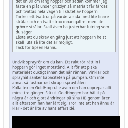
det en 80 cm lång hopper och sedan kommer jag
fästa en plåt under grizzlyn så matrialt får färdas
och tvättas hela vägen till slutet av hoppern.
Tänker ett tvättrör på vardera sida med lite finare
strålar och en tvätt strax innan gallret med lite
grövre strålar. Skall även ha justerbar lutning som
du säger.
Läste att du skrev en gång just att hoppern helst
skall luta så lite det är möjligt.
Tack för tipsen Hannu.
Undvik sprayrör om du kan. Ett rakt rör rätt in i
hoppern gör inget motstånd. Allt för att piska
materialet duktigt innan det når rännan. Vinklar och
sprayhål sänker kapaciteten på pumpen. Om inte
annat så fastnar det skräp i sprayhålen.
Kolla tex en GoldHog rulle även om han upprepar allt
minst tre gånger. Stå ut. GoldHoggen har hållit på
några år och gjort ändringar på sina HB genom åren
allt eftersom han har lärt sig. Tror inte att han ännu är
klar - det är lite av hans affärsidé.