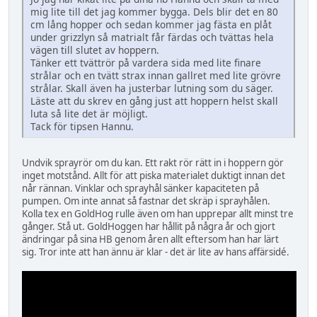
mig lite till det jag kommer bygga. Dels blir det en 80
cm lång hopper och sedan kommer jag fästa en plåt
under grizzlyn så matrialt får färdas och tvättas hela
vägen till slutet av hoppern.
Tänker ett tvättrör på vardera sida med lite finare
strålar och en tvätt strax innan gallret med lite grövre
strålar. Skall även ha justerbar lutning som du säger.
Läste att du skrev en gång just att hoppern helst skall
luta så lite det är möjligt.
Tack för tipsen Hannu.
Undvik sprayrör om du kan. Ett rakt rör rätt in i hoppern gör
inget motstånd. Allt för att piska materialet duktigt innan det
når rännan. Vinklar och sprayhål sänker kapaciteten på
pumpen. Om inte annat så fastnar det skräp i sprayhålen.
Kolla tex en GoldHog rulle även om han upprepar allt minst tre
gånger. Stå ut. GoldHoggen har hållit på några år och gjort
ändringar på sina HB genom åren allt eftersom han har lärt
sig. Tror inte att han ännu är klar - det är lite av hans affärsidé.