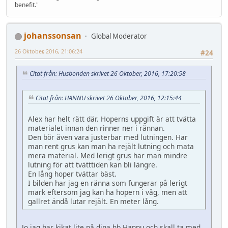
benefit."
johanssonsan
Global Moderator
26 Oktober, 2016, 21:06:24
#24
Citat från: Husbonden skrivet 26 Oktober, 2016, 17:20:58
Citat från: HANNU skrivet 26 Oktober, 2016, 12:15:44
Alex har helt rätt där. Hoperns uppgift är att tvätta
materialet innan den rinner ner i rännan.
Den bör även vara justerbar med lutningen. Har
man rent grus kan man ha rejält lutning och mata
mera material. Med lerigt grus har man mindre
lutning för att tvätttiden kan bli längre.
En lång hoper tvättar bäst.
I bilden har jag en ränna som fungerar på lerigt
mark eftersom jag kan ha hopern i våg, men att
gallret ändå lutar rejält. En meter lång.
Jo jag har kikat lite på dina hb Hannu och skall ta med