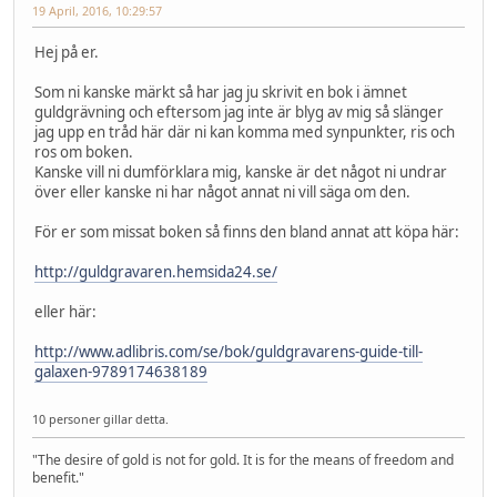
19 April, 2016, 10:29:57
Hej på er.
Som ni kanske märkt så har jag ju skrivit en bok i ämnet
guldgrävning och eftersom jag inte är blyg av mig så slänger
jag upp en tråd här där ni kan komma med synpunkter, ris och
ros om boken.
Kanske vill ni dumförklara mig, kanske är det något ni undrar
över eller kanske ni har något annat ni vill säga om den.
För er som missat boken så finns den bland annat att köpa här:
http://guldgravaren.hemsida24.se/
eller här:
http://www.adlibris.com/se/bok/guldgravarens-guide-till-
galaxen-9789174638189
10 personer gillar detta.
"The desire of gold is not for gold. It is for the means of freedom and
benefit."