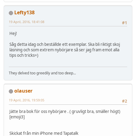
Lefty138
19 April, 2016, 18:41:08
#1
Hej!
Såg detta idag och beställde ett exemplar. Ska bli riktigt skoj
läsning och som extrem nybörjare så ser jag fram emot alla
tips och tricks=)
They delved too greedily and too deep...
olauser
19 April, 2016, 19:59:05
#2
Jätte bra bok för oss nybörjare . ( gruvligt bra, smäller högt)
[emoji3]
Skickat från min iPhone med Tapatalk