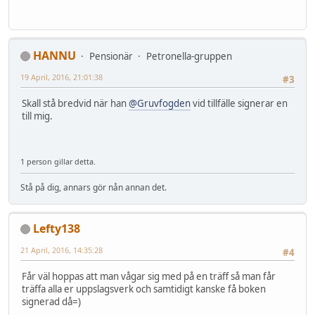
HANNU
Pensionär
Petronella-gruppen
19 April, 2016, 21:01:38
#3
Skall stå bredvid när han
@Gruvfogden
vid tillfälle signerar en
till mig.
1 person gillar detta.
Stå på dig, annars gör nån annan det.
Lefty138
21 April, 2016, 14:35:28
#4
Får väl hoppas att man vågar sig med på en träff så man får
träffa alla er uppslagsverk och samtidigt kanske få boken
signerad då=)