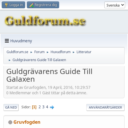
Logga in
Registrera dig
Huvudmeny
Guldforum.se
Forum
Huvudforum
Litteratur
►
►
►
Guldgrävarens Guide Till Galaxen
►
Guldgrävarens Guide Till
Galaxen
Startat av Gruvfogden, 19 April, 2016, 10:29:57
0 Medlemmar och 1 Gäst tittar på detta ämne.
2
3
4
Sidor
1
GÅ NED
ANVÄNDARÅTGÄRDER
Gruvfogden