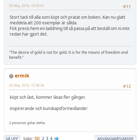
03 Maj, 2016, 15:25:01
#11
Stort tack till alla som köpt och pratat om boken. Kan nu glatt
meddela att 200 exemplar är sålda.
Fick precis hem en laddning till så passa på att beställ om ni inte
redan har gjort det.
"The desire of gold is not for gold. It is for the means of freedom and
benefit."
ermik
03 Maj, 2016, 15:38:36
#12
köpt och läst, kommer läsas fler gånger.
inspirerande och kunskapsförmedlande!
2 personer gillar detta.
2
3
4
Sidor
1
GÅ UPP
ANVÄNDARÅTGÄRDER