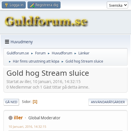
Logga in
Registrera dig
Huvudmeny
Guldforum.se
Forum
Huvudforum
Länkar
►
►
►
Här finns utrustning att köpa
Gold hog Stream sluice
►
►
Gold hog Stream sluice
Startat av iller, 10 Januari, 2016, 14:32:15
0 Medlemmar och 1 Gäst tittar på detta ämne.
Sidor
1
GÅ NED
ANVÄNDARÅTGÄRDER
iller
Global Moderator
10 Januari, 2016, 14:32:15