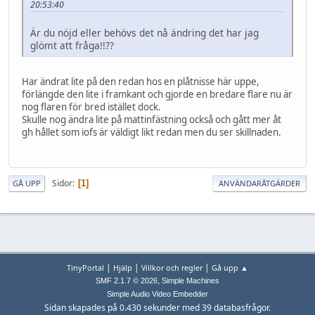
20:53:40
Är du nöjd eller behövs det nå ändring det har jag
glömt att fråga!!??
Har ändrat lite på den redan hos en plåtnisse här uppe,
förlängde den lite i framkant och gjorde en bredare flare nu är
nog flaren för bred istället dock.
Skulle nog ändra lite på mattinfästning också och gått mer åt
gh hållet som iofs är väldigt likt redan men du ser skillnaden.
Sidor
1
GÅ UPP
ANVÄNDARÅTGÄRDER
|
|
|
TinyPortal
Hjälp
Villkor och regler
Gå upp ▲
,
SMF 2.1.7 © 2026
Simple Machines
Simple Audio Video Embedder
Sidan skapades på 0.430 sekunder med 39 databasfrågor.