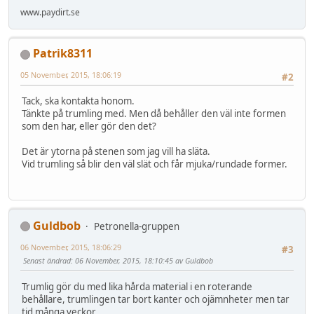
www.paydirt.se
Patrik8311
05 November, 2015, 18:06:19
#2
Tack, ska kontakta honom.
Tänkte på trumling med. Men då behåller den väl inte formen
som den har, eller gör den det?
Det är ytorna på stenen som jag vill ha släta.
Vid trumling så blir den väl slät och får mjuka/rundade former.
Guldbob
Petronella-gruppen
06 November, 2015, 18:06:29
#3
Senast ändrad
: 06 November, 2015, 18:10:45 av Guldbob
Trumlig gör du med lika hårda material i en roterande
behållare, trumlingen tar bort kanter och ojämnheter men tar
tid många veckor.