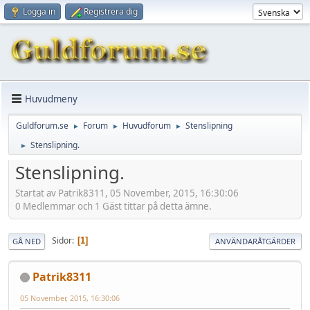
Logga in
Registrera dig
Huvudmeny
Guldforum.se
Forum
Huvudforum
Stenslipning
►
►
►
Stenslipning.
►
Stenslipning.
Startat av Patrik8311, 05 November, 2015, 16:30:06
0 Medlemmar och 1 Gäst tittar på detta ämne.
Sidor
1
GÅ NED
ANVÄNDARÅTGÄRDER
Patrik8311
05 November, 2015, 16:30:06