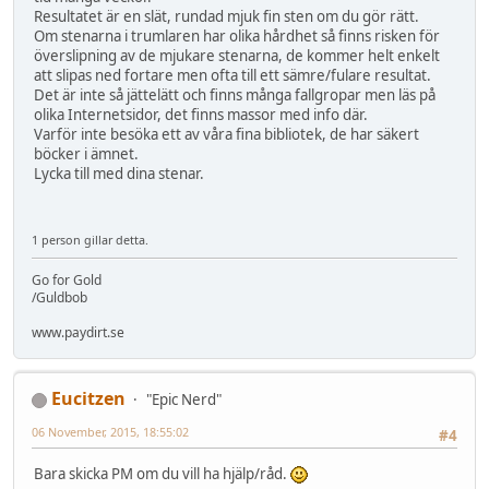
Resultatet är en slät, rundad mjuk fin sten om du gör rätt.
Om stenarna i trumlaren har olika hårdhet så finns risken för
överslipning av de mjukare stenarna, de kommer helt enkelt
att slipas ned fortare men ofta till ett sämre/fulare resultat.
Det är inte så jättelätt och finns många fallgropar men läs på
olika Internetsidor, det finns massor med info där.
Varför inte besöka ett av våra fina bibliotek, de har säkert
böcker i ämnet.
Lycka till med dina stenar.
1 person gillar detta.
Go for Gold
/Guldbob
www.paydirt.se
Eucitzen
"Epic Nerd"
06 November, 2015, 18:55:02
#4
Bara skicka PM om du vill ha hjälp/råd.