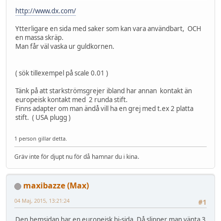
http://www.dx.com/
Ytterligare en sida med saker som kan vara användbart, OCH
en massa skräp.
Man får väl vaska ur guldkornen.
( sök tillexempel på scale 0.01 )
Tänk på att starkströmsgrejer ibland har annan kontakt än
europeisk kontakt med 2 runda stift.
Finns adapter om man ändå vill ha en grej med t.ex 2 platta
stift. ( USA plugg )
1 person gillar detta.
Gräv inte för djupt nu för då hamnar du i kina.
maxibazze (Max)
04 Maj, 2015, 13:21:24
#1
Den hemsidan har en europeisk bi-sida. Då slipper man vänta 3