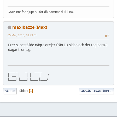
Gräv inte för djupt nu för då hamnar du i kina.
maxibazze (Max)
05 Maj, 2015, 18:43:31
#5
Precis, beställde några grejer från EU-sidan och det tog bara 8
dagar tror jag.
______ _ _ ______
| ___ | | | | \
|_____| |_____| |_____ |_____/
Sidor
1
GÅ UPP
ANVÄNDARÅTGÄRDER