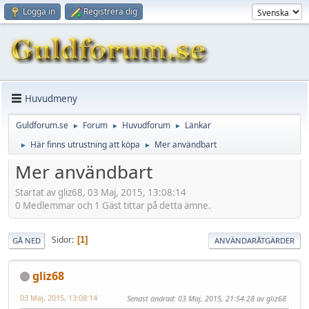
Logga in
Registrera dig
Huvudmeny
Guldforum.se
Forum
Huvudforum
Länkar
►
►
►
Här finns utrustning att köpa
Mer användbart
►
►
Mer användbart
Startat av gliz68, 03 Maj, 2015, 13:08:14
0 Medlemmar och 1 Gäst tittar på detta ämne.
Sidor
1
GÅ NED
ANVÄNDARÅTGÄRDER
gliz68
03 Maj, 2015, 13:08:14
Senast ändrad
: 03 Maj, 2015, 21:54:28 av gliz68