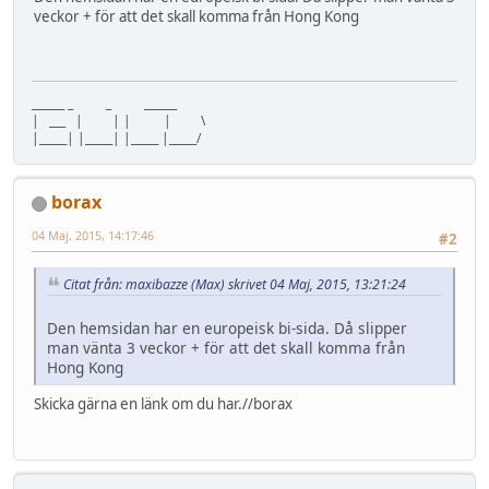
veckor + för att det skall komma från Hong Kong
______ _ _ ______
| ___ | | | | \
|_____| |_____| |_____ |_____/
borax
04 Maj, 2015, 14:17:46
#2
Citat från: maxibazze (Max) skrivet 04 Maj, 2015, 13:21:24
Den hemsidan har en europeisk bi-sida. Då slipper
man vänta 3 veckor + för att det skall komma från
Hong Kong
Skicka gärna en länk om du har.//borax