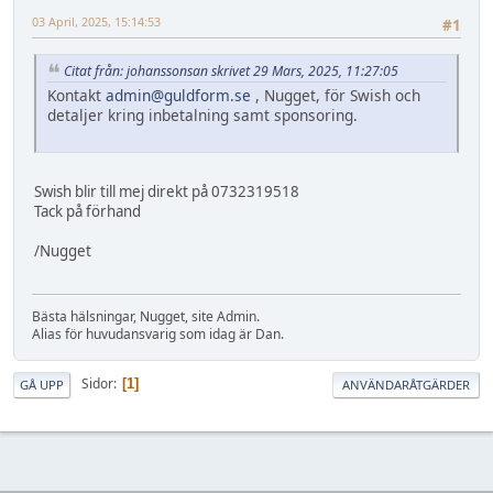
03 April, 2025, 15:14:53
#1
Citat från: johanssonsan skrivet 29 Mars, 2025, 11:27:05
Kontakt
admin@guldform.se
, Nugget, för Swish och
detaljer kring inbetalning samt sponsoring.
Swish blir till mej direkt på 0732319518
Tack på förhand
/Nugget
Bästa hälsningar, Nugget, site Admin.
Alias för huvudansvarig som idag är Dan.
Sidor
1
GÅ UPP
ANVÄNDARÅTGÄRDER