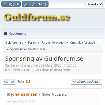
Logga in
Registrera dig
Huvudmeny
Guldforum.se
Forum
Foruminformation
Om själva forumet!
►
►
►
Sponsring av Guldforum.se
►
Sponsring av Guldforum.se
Startat av johanssonsan, 29 Mars, 2025, 11:27:05
0 Medlemmar och 1 Gäst tittar på detta ämne.
Sidor
1
GÅ NED
ANVÄNDARÅTGÄRDER
johanssonsan
Global Moderator
29 Mars, 2025, 11:27:05