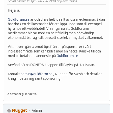
Senast ändrad
: 02 April, 2025, 07:21:04 av johanssonsan
Hej alla.
Guldforum.se
är och drivs helt ideellt av oss medlemmar. Sidan
har dock en del kostnader för att ligga uppe som till exempel
hyra hos ett webbhotell. Vi ser gärna att Guldforums
medlemmar bidrar med en helt frivillig men nödvändigt
ekonomiskt bidrag - allt oavsett storlek är mycket välkommet.
Vi tar även gärna emot tips från er på sponsorer i vårt
intresseområde som kan bidra med en hacka. Kanske till och
med bli betalande annonsör på
Guldforum.se
Använd gärna DONERA knappen till PayPal på startsidan.
Kontakt
admin@guldform.se
, Nugget, för Swish och detaljer
kring inbetalning samt sponsoring.
2 personer gillar detta.
Nugget
Admin