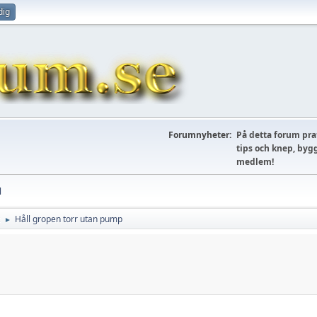
dig
Forumnyheter:
På detta forum prat
tips och knep, bygg
medlem!
l
Håll gropen torr utan pump
►