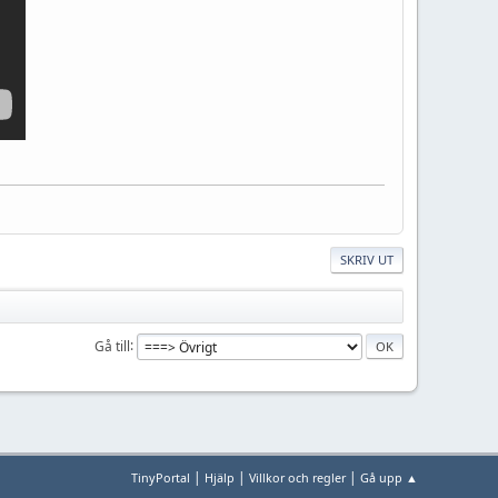
SKRIV UT
Gå till
|
|
|
TinyPortal
Hjälp
Villkor och regler
Gå upp ▲