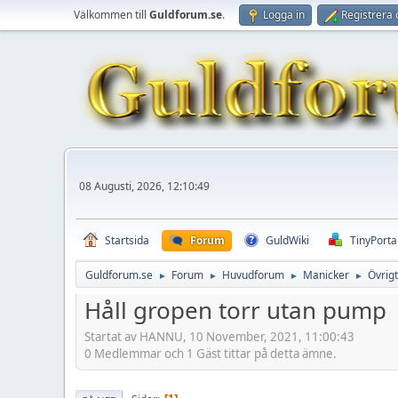
Välkommen till
Guldforum.se
.
Logga in
Registrera 
08 Augusti, 2026, 12:10:49
Startsida
Forum
GuldWiki
TinyPorta
Guldforum.se
Forum
Huvudforum
Manicker
Övrigt
►
►
►
►
Håll gropen torr utan pump
Startat av HANNU, 10 November, 2021, 11:00:43
0 Medlemmar och 1 Gäst tittar på detta ämne.