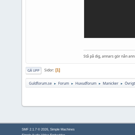
Stå på dig, annars gör nån ann
Sidor
1
GÅ UPP
Guldforum.se
Forum
Huvudforum
Manicker
Övrigt
►
►
►
►
,
SMF 2.1.7 © 2026
Simple Machines