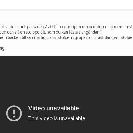
till vintern och passade på att filma principen om groptömning med en sl
pen och slå en stolppe dit, som du kan fästa slangändan i.
ner i backen till samma höjd som stolpen i gropen och fäst slangen i stol
tenpass av slang.