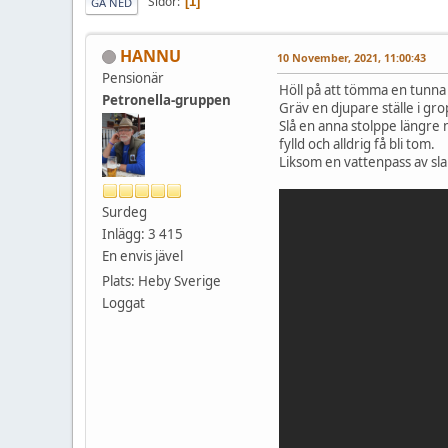
Sidor
1
GÅ NED
HANNU
10 November, 2021, 11:00:43
Pensionär
Höll på att tömma en tunna 
Petronella-gruppen
Gräv en djupare ställe i gro
Slå en anna stolppe längre 
fylld och alldrig få bli tom.
Liksom en vat
Surdeg
Inlägg: 3 415
En envis jävel
Plats: Heby Sverige
Loggat