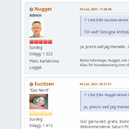
Nugget
03 Juli, 2021, 11:58:48
Admin
Citat från: Eucitzen skrivet
Till vad? Designa kretsk
Ja, precis vad jag menade. l
Surdeg
Inlägg: 1 322
Bästa hälsningar, Nugget, site
Plats: Karlskrona
Alias för huvudansvarig som i
Loggat
Eucitzen
04 Juli, 2021, 20:31:21
"Epic Nerd"
Citat från: Nugget skrivet 
Ja, precis vad jag menad
Surdeg
Gör gärna det; gratis. Komm
Inlägg: 1 415
Rekommenderar Saturn PCB D