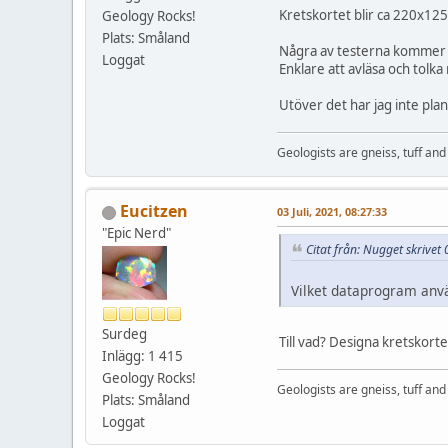
Kretskortet blir ca 220x1
Geology Rocks!
Plats: Småland
Några av testerna kommer gö
Loggat
Enklare att avläsa och tolka
Utöver det har jag inte pla
Geologists are gneiss, tuff and 
Eucitzen
03 Juli, 2021, 08:27:33
"Epic Nerd"
Citat från: Nugget skrivet 
Vilket dataprogram anvä
Surdeg
Till vad? Designa kretskorte
Inlägg: 1 415
Geology Rocks!
Geologists are gneiss, tuff and 
Plats: Småland
Loggat