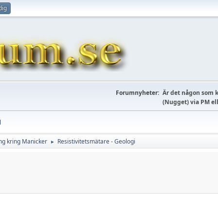
dig
Forumnyheter:
Är det någon som k
(Nugget) via PM el
l
ng kring Manicker
Resistivitetsmätare - Geologi
►