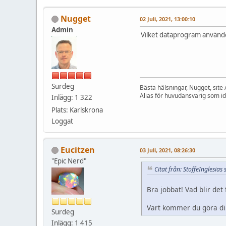
Nugget
02 Juli, 2021, 13:00:10
Admin
Vilket dataprogram använder
Surdeg
Bästa hälsningar, Nugget, site
Alias för huvudansvarig som i
Inlägg: 1 322
Plats: Karlskrona
Loggat
Eucitzen
03 Juli, 2021, 08:26:30
"Epic Nerd"
Citat från: StoffeInglesias 
Bra jobbat! Vad blir det
Vart kommer du göra din
Surdeg
Inlägg: 1 415