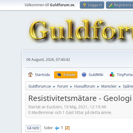
Välkommen till
Guldforum.se
.
Logga in
Registrera 
06 Augusti, 2026, 07:40:42
Startsida
Forum
GuldWiki
TinyPorta
Guldforum.se
Forum
Huvudforum
Manicker
Spåni
►
►
►
►
Resistivitetsmätare - Geologi
Startat av Eucitzen, 19 Maj, 2021, 12:19:46
0 Medlemmar och 1 Gäst tittar på detta ämne.
1
Sidor
2
GÅ NED