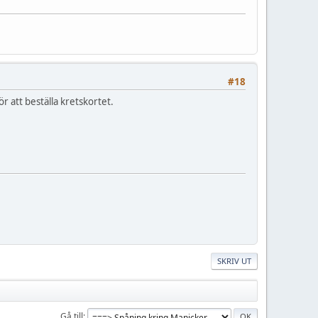
#18
r att beställa kretskortet.
SKRIV UT
Gå till