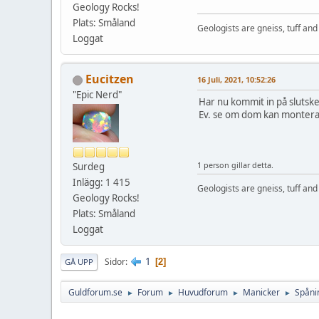
Geology Rocks!
Plats: Småland
Geologists are gneiss, tuff and 
Loggat
Eucitzen
16 Juli, 2021, 10:52:26
"Epic Nerd"
Har nu kommit in på slutsked
Ev. se om dom kan montera
1 person gillar detta.
Surdeg
Inlägg: 1 415
Geologists are gneiss, tuff and 
Geology Rocks!
Plats: Småland
Loggat
1
Sidor
2
GÅ UPP
Guldforum.se
Forum
Huvudforum
Manicker
Spåni
►
►
►
►