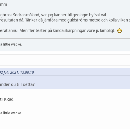
25mm
ras i Södra småland, var jag känner till geologin hyfsat väl.
 resultaten då. Tänker då jämföra med guldströms metod och kolla vilken sk
nerat ännu. Men fler tester på kända skärpningar vore ju lämpligt.
a little wacke.
02 Juli, 2021, 13:00:10
nder du till detta?
t? Kicad.
a little wacke.