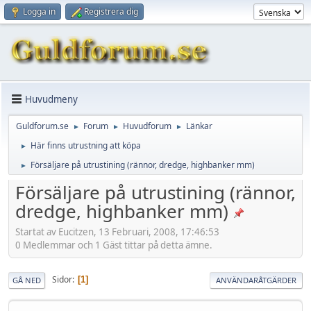
Logga in
Registrera dig
Huvudmeny
Guldforum.se
Forum
Huvudforum
Länkar
►
►
►
Här finns utrustning att köpa
►
Försäljare på utrustining (rännor, dredge, highbanker mm)
►
Försäljare på utrustining (rännor,
dredge, highbanker mm)
Startat av Eucitzen, 13 Februari, 2008, 17:46:53
0 Medlemmar och 1 Gäst tittar på detta ämne.
Sidor
1
GÅ NED
ANVÄNDARÅTGÄRDER