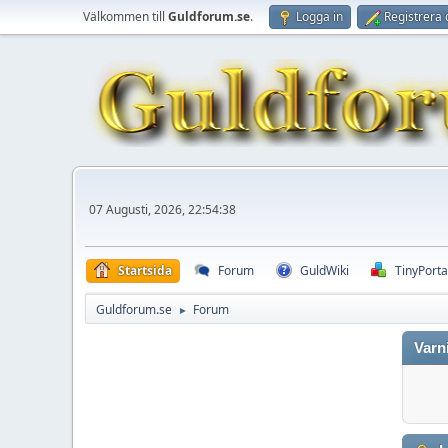
Välkommen till
Guldforum.se
.
Logga in
Registrera 
07 Augusti, 2026, 22:54:38
Startsida
Forum
GuldWiki
TinyPorta
Guldforum.se
Forum
►
Varn