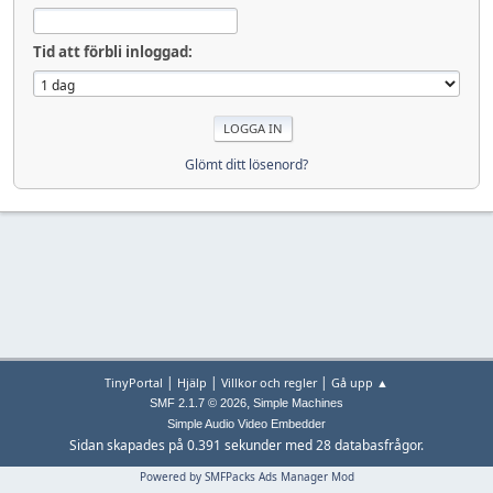
Tid att förbli inloggad:
Glömt ditt lösenord?
|
|
|
TinyPortal
Hjälp
Villkor och regler
Gå upp ▲
,
SMF 2.1.7 © 2026
Simple Machines
Simple Audio Video Embedder
Sidan skapades på 0.391 sekunder med 28 databasfrågor.
Powered by SMFPacks Ads Manager Mod