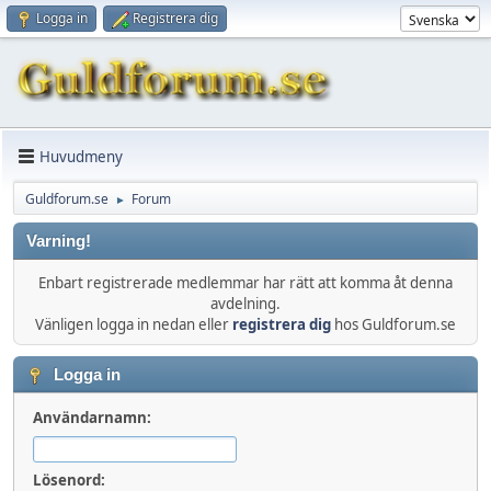
Logga in
Registrera dig
Huvudmeny
Guldforum.se
Forum
►
Varning!
Enbart registrerade medlemmar har rätt att komma åt denna
avdelning.
Vänligen logga in nedan eller
registrera dig
hos Guldforum.se
Logga in
Användarnamn:
Lösenord: