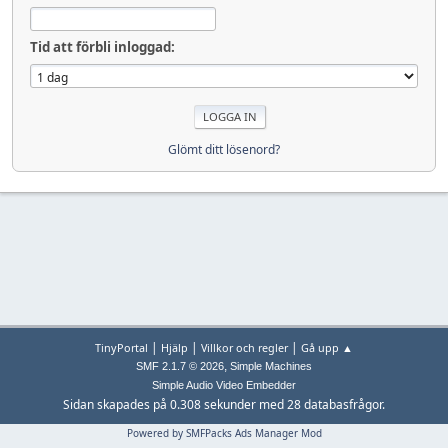
Tid att förbli inloggad:
Glömt ditt lösenord?
|
|
|
TinyPortal
Hjälp
Villkor och regler
Gå upp ▲
,
SMF 2.1.7 © 2026
Simple Machines
Simple Audio Video Embedder
Sidan skapades på 0.308 sekunder med 28 databasfrågor.
Powered by SMFPacks Ads Manager Mod