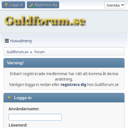
Logga in
Registrera dig
Huvudmeny
Guldforum.se
Forum
►
Varning!
Enbart registrerade medlemmar har rätt att komma åt denna
avdelning.
Vänligen logga in nedan eller
registrera dig
hos Guldforum.se
Logga in
Användarnamn:
Lösenord: