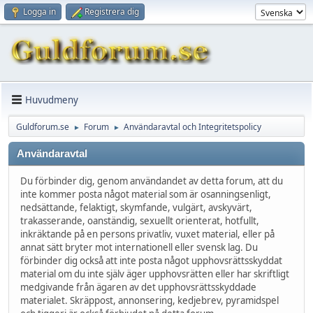
Logga in
Registrera dig
Huvudmeny
Guldforum.se
Forum
Användaravtal och Integritetspolicy
►
►
Användaravtal
Du förbinder dig, genom användandet av detta forum, att du
inte kommer posta något material som är osanningsenligt,
nedsättande, felaktigt, skymfande, vulgärt, avskyvärt,
trakasserande, oanständig, sexuellt orienterat, hotfullt,
inkräktande på en persons privatliv, vuxet material, eller på
annat sätt bryter mot internationell eller svensk lag. Du
förbinder dig också att inte posta något upphovsrättsskyddat
material om du inte själv äger upphovsrätten eller har skriftligt
medgivande från ägaren av det upphovsrättsskyddade
materialet. Skräppost, annonsering, kedjebrev, pyramidspel