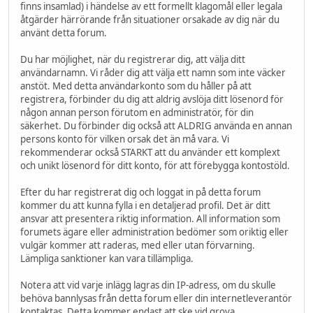
finns insamlad) i händelse av ett formellt klagomål eller legala
åtgärder härrörande från situationer orsakade av dig när du
använt detta forum.
Du har möjlighet, när du registrerar dig, att välja ditt
användarnamn. Vi råder dig att välja ett namn som inte väcker
anstöt. Med detta användarkonto som du håller på att
registrera, förbinder du dig att aldrig avslöja ditt lösenord för
någon annan person förutom en administratör, för din
säkerhet. Du förbinder dig också att ALDRIG använda en annan
persons konto för vilken orsak det än må vara. Vi
rekommenderar också STARKT att du använder ett komplext
och unikt lösenord för ditt konto, för att förebygga kontostöld.
Efter du har registrerat dig och loggat in på detta forum
kommer du att kunna fylla i en detaljerad profil. Det är ditt
ansvar att presentera riktig information. All information som
forumets ägare eller administration bedömer som oriktig eller
vulgär kommer att raderas, med eller utan förvarning.
Lämpliga sanktioner kan vara tillämpliga.
Notera att vid varje inlägg lagras din IP-adress, om du skulle
behöva bannlysas från detta forum eller din internetleverantör
kontaktas. Detta kommer endast att ske vid grova