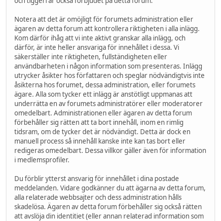
och tiggeri är också förbjudet på detta forum.
Notera att det är omöjligt för forumets administration eller
ägaren av detta forum att kontrollera riktigheten i alla inlägg.
Kom därför ihåg att vi inte aktivt granskar alla inlägg, och
därför, är inte heller ansvariga för innehållet i dessa. Vi
säkerställer inte riktigheten, fullständigheten eller
användbarheten i någon information som presenteras. Inlägg
utrycker åsikter hos författaren och speglar nödvändigtvis inte
åsikterna hos forumet, dessa administration, eller forumets
ägare. Alla som tycker ett inlägg är anstötligt uppmanas att
underrätta en av forumets administratörer eller moderatorer
omedelbart. Administrationen eller ägaren av detta forum
förbehåller sig rätten att ta bort innehåll, inom en rimlig
tidsram, om de tycker det är nödvändigt. Detta är dock en
manuell process så innehåll kanske inte kan tas bort eller
redigeras omedelbart. Dessa villkor gäller även för information
i medlemsprofiler.
Du förblir ytterst ansvarig för innehållet i dina postade
meddelanden. Vidare godkänner du att ägarna av detta forum,
alla relaterade webbsajter och dess administration hålls
skadelösa. Ägaren av detta forum förbehåller sig också rätten
att avslöja din identitiet (eller annan relaterad information som