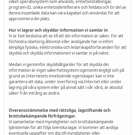
vilket operativsystem som används, enhetsinställningar,
program-ID, unika enhetsidentifierare och feldata och En del av
denna insamlade data kan vara kapabel och användas för att
approximera din plats.
Hur vi lagrar och skyddar information vi samlar in
Vi är fast beslutna att se till att din information är säker. För att
förhindra obehörig åtkomst eller avslöjande har vi infört
lämpliga fysiska, elektroniska och ledarskapsförfaranden för att
skydda och skydda informationen vi samlar in på nätet.
Medan vi genomför skyddsåtgärder för att skydda din
information är inget säkerhetssystem ogenomträngligt och på
grund av Internetets inneboende egenskaper kan vi inte
garantera att data, under överföring via Internet eller under
lagring på våra system eller på annat sätt i vår vård, är absolut
säker från intrång av andra.
Överensstämmelse med rättsliga, lagstiftande och
brottsbekämpande förfrågningar.
Vi samarbetar med myndigheter och brottsbekämpande
tjänstemän för att följa Svenska lagar. Vi kommer att avslöja
eventuella uppgifter om dig till myndigheter eller