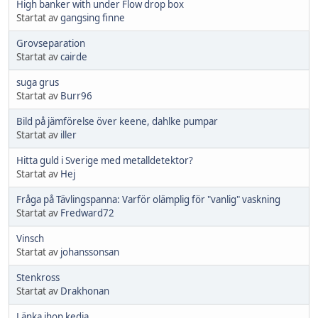
High banker with under Flow drop box
Startat av
gangsing finne
Grovseparation
Startat av
cairde
suga grus
Startat av
Burr96
Bild på jämförelse över keene, dahlke pumpar
Startat av
iller
Hitta guld i Sverige med metalldetektor?
Startat av
Hej
Fråga på Tävlingspanna: Varför olämplig för "vanlig" vaskning
Startat av
Fredward72
Vinsch
Startat av
johanssonsan
Stenkross
Startat av
Drakhonan
Länka ihop kedja