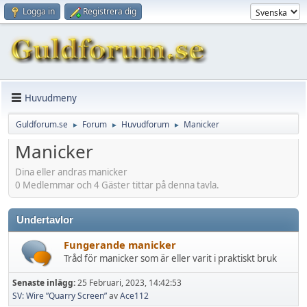
Logga in
Registrera dig
Huvudmeny
Guldforum.se
Forum
Huvudforum
Manicker
►
►
►
Manicker
Dina eller andras manicker
0 Medlemmar och 4 Gäster tittar på denna tavla.
Undertavlor
Fungerande manicker
Tråd för manicker som är eller varit i praktiskt bruk
Senaste inlägg:
25 Februari, 2023, 14:42:53
SV: Wire ”Quarry Screen”
av
Ace112