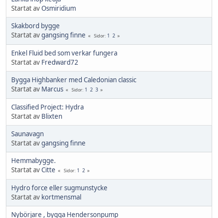
Startat av
Osmiridium
Skakbord bygge
Startat av
gangsing finne
1
2
Sidor
Enkel Fluid bed som verkar fungera
Startat av
Fredward72
Bygga Highbanker med Caledonian classic
Startat av
Marcus
1
2
3
Sidor
Classified Project: Hydra
Startat av
Blixten
Saunavagn
Startat av
gangsing finne
Hemmabygge.
Startat av
Citte
1
2
Sidor
Hydro force eller sugmunstycke
Startat av
kortmensmal
Nybörjare , bygga Hendersonpump