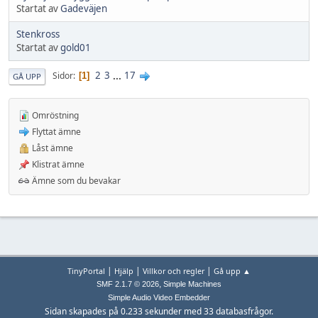
Startat av
Gadeväjen
Stenkross
Startat av
gold01
2
3
...
17
Sidor
1
GÅ UPP
Omröstning
Flyttat ämne
Låst ämne
Klistrat ämne
Ämne som du bevakar
|
|
|
TinyPortal
Hjälp
Villkor och regler
Gå upp ▲
,
SMF 2.1.7 © 2026
Simple Machines
Simple Audio Video Embedder
Sidan skapades på 0.233 sekunder med 33 databasfrågor.