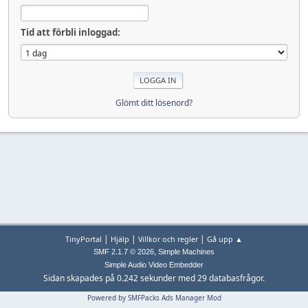
Tid att förbli inloggad:
Glömt ditt lösenord?
|
|
|
TinyPortal
Hjälp
Villkor och regler
Gå upp ▲
,
SMF 2.1.7 © 2026
Simple Machines
Simple Audio Video Embedder
Sidan skapades på 0.242 sekunder med 29 databasfrågor.
Powered by SMFPacks Ads Manager Mod