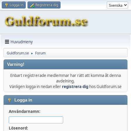
Logga in
Registrera dig
Huvudmeny
Guldforum.se
Forum
►
Varning!
Enbart registrerade medlemmar har rätt att komma åt denna
avdelning.
Vänligen logga in nedan eller
registrera dig
hos Guldforum.se
Logga in
Användarnamn:
Lösenord: